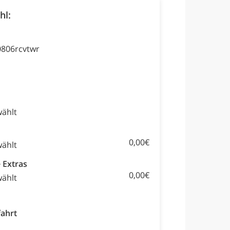
hl:
806rcvtwr
wählt
0,00€
wählt
 Extras
0,00€
wählt
fahrt