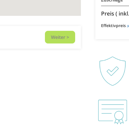
Preis ( ink
Effektivpreis
(
Weiter >