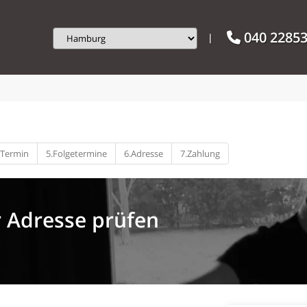
040 2285
|
 Termin
5.
Folgetermine
6.
Adresse
7.
Zahlung
r Adresse prüfen