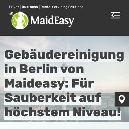
Privat
|
Business
|
Rental Servicing Solutions
Toggle
navigat
Gebäudereinigung
in Berlin von
Maideasy: Für
Sauberkeit auf
höchstem Niveau!