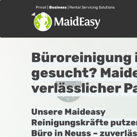
Privat
|
Business
|
Rental Servicing Solutions
Büroreinigung 
gesucht? Maide
verlässlicher P
Unsere Maideasy
Reinigungskräfte putze
Büro in Neuss – zuverläs