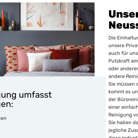
Unser
Neus
Die Einhaltu
unsere Priv
auch für uns
Putzkraft am
oder anderen
andere Reini
Sie müssen 
kommt es un
gung umfasst
der Bürorei
gen:
einer einfac
Reinigung v
zen
Sie haben da
jegliche Zus
diese indivi