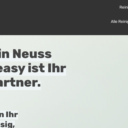
Rein
Alle Rein
in Neuss
asy ist Ihr
artner.
n Ihr
sig,