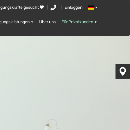
igungskräfte gesucht
|
|
Einloggen
igungsleistungen
Über uns
Für Privatkunden ➤