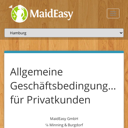
Toggle
navigati
Allgemeine
Geschäftsbedingungen
für Privatkunden
MaidEasy GmbH
℅ Minning & Burgdorf