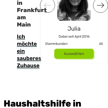
in
Frankfurt
am
Main
Susan
Julia
Ich
 seit Mai 2023
Dabei seit April 2016
möchte
20
Stammkunden
65
ein
uswählen
Auswählen
sauberes
Zuhause
Haushaltshilfe in