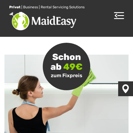
Privat
|
Business
|
Rental Servicing Solutions
Toggle
navigat
Schon
ab
49€
zum Fixpreis